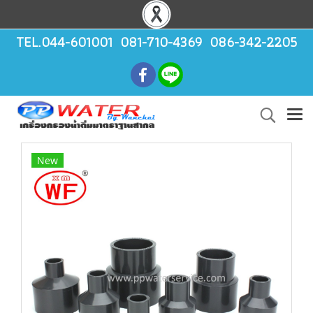
TEL.044-601001 081-710-4369 086-342-2205
New