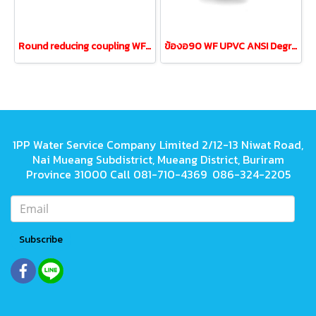
Round reducing coupling WF UPVC ANSI 3/4" reducing 1/2"
ข้องอ90 WF UPVC ANSI Degree Elbow ขนาด 3"DN80
1PP Water Service Company Limited 2/12-13 Niwat Road,
Nai Mueang Subdistrict, Mueang District, Buriram
Province 31000 Call 081-710-4369 086-324-2205
Subscribe