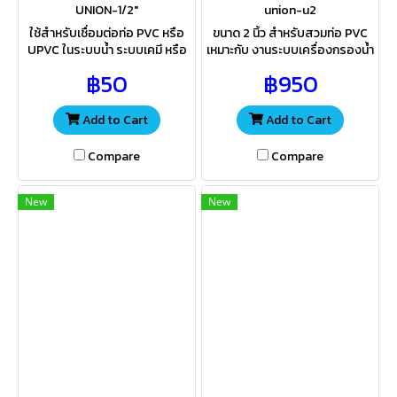
UNION-1/2"
union-u2
ใช้สำหรับเชื่อมต่อท่อ PVC หรือ
ขนาด 2 นิ้ว สำหรับสวมท่อ PVC
UPVC ในระบบน้ำ ระบบเคมี หรือ
เหมาะกับ งานระบบเครื่องกรองน้ำ
ระบบทั่วไป วัสดุ UPVC มีความ
งานประปา ชลประทาน งานเกษตร
฿50
฿950
แข็งแรงมาก จึงมีอายุการใช้งาน
สระว่ายน้ำ งานอุตสาหกรรมผลิต
ยาวนาน
จากวัสดุUPVC ทนกรด-ด่าง
Add to Cart
Add to Cart
Compare
Compare
New
New