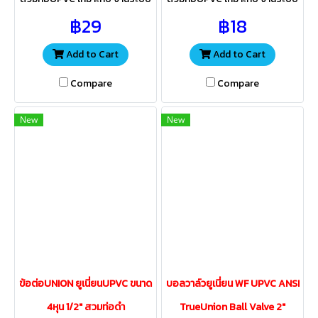
เครื่องกรองน้ำ งานประปา งาน
เครื่องกรองน้ำ งานประปา งาน
฿29
฿18
เกษตร ผลิตจากวัสดุ UPVC ทน
เกษตร ผลิตจากวัสดุ UPVC ทน
กรด-ด่าง น้ำมัน คลอรีน
กรด-ด่าง น้ำมัน คลอรีน
Add to Cart
Add to Cart
Compare
Compare
New
New
ข้อต่อUNION ยูเนี่ยนUPVC ขนาด
บอลวาล์วยูเนี่ยน WF UPVC ANSI
4หุน 1/2" สวมท่อดำ
TrueUnion Ball Valve 2"