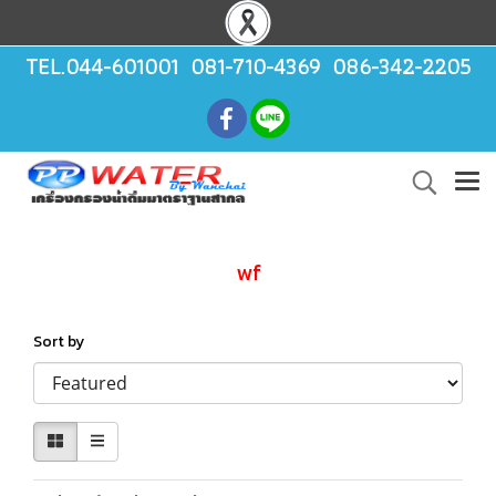
TEL.044-601001 081-710-4369 086-342-2205
wf
Sort by