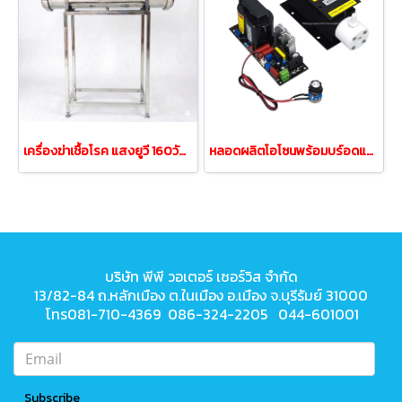
เครื่องฆ่าเชื้อโรค แสงยูวี 160วัตต์ UV 160 WATT
หลอดผลิตโอโซนพร้อมบร์อดแผงวงจร ขนาด 3กรัม/ชั่วโมง
บริษัท พีพี วอเตอร์ เซอร์วิส จำกัด
13/82-84 ถ.หลักเมือง ต.ในเมือง
อ.เมือง จ.บุรีรัมย์ 31000
โทร081-710-4369 086-324-2205 044-601001
Subscribe