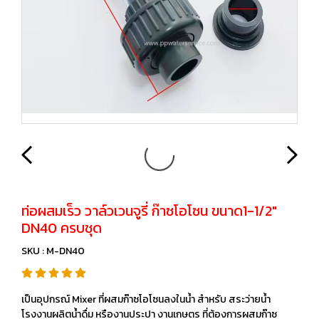
ท่อผสมเร็ว วาล์วเวนจูรี่ ก๊าซโอโซน ขนาด1-1/2"
DN40 ครบชุด
SKU : M-DN40
เป็นอุปกรณ์ Mixer ที่ผสมก๊าซโอโซนลงในน้ำ สำหรับ สระว่ายน้ำ
โรงงานผลิตน้ำดื่ม หรืองานประปา งานเกษตร ที่ต้องการผสมก๊าซ