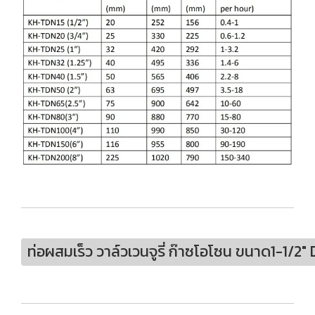
ท่อผสมเร็ว วาล์วเวนจูรี่ ก๊าซโอโซน ขนาด1-1/2