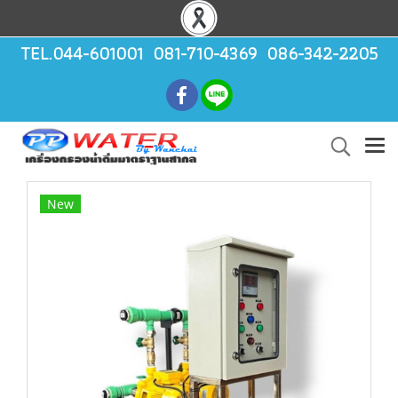
TEL.044-601001 081-710-4369 086-342-2205
New