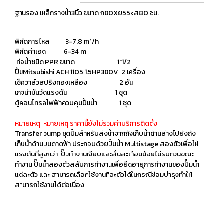
ฐานรอง เหล็กรางน้ำ3นิ้ว ขนาด ก80Xย55xส80 ซม.
พิกัดการไหล 3-7.8 m³/h
พิกัดค่าเฮด 6-34 m
ท่อน้ำชนิด PPR ขนาด 1"1/2
ปั้มMitsubishi ACH 1105 1.5HP380V 2 เครื่อง
เช็ควาล์วสปริงทองเหลือง 2 อัน
เกจนำมันวัดแรงดัน 1 ชุด
ตู้คอนโทรลไฟฟ้าควบคุมปั้มน้ำ 1 ชุด
หมายเหตุ หมายเหตุ ราคานี้ยังไม่รวมค่าบริการติดตั้ง
Transfer pump ชุดปั๊มสำหรับส่งน้ำจากถังเก็บน้ำด้านล่างไปยังถัง
เก็บน้ำด้านบนดาดฟ้า ประกอบด้วยปั๊มน้ำ Multistage สองตัวเพื่อให้
แรงดันที่สูงกว่า ปั๊มทำงานเงียบและสั่นสะเทือนน้อยไม่รบกวนขณะ
ทำงาน ปั๊มน้ำสองตัวสลับการทำงานเพื่อยืดอายุการทำงานของปั๊มน้ำ
แต่ละตัว และ สามารถเลือกใช้งานทีละตัวได้ในกรณีซ่อมบำรุงทำให้
สามารถใช้งานได้ต่อเนื่อง