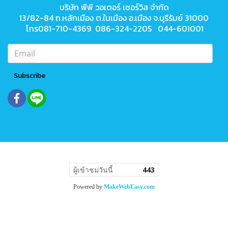
บริษัท พีพี วอเตอร์ เซอร์วิส จำกัด
13/82-84 ถ.หลักเมือง ต.ในเมือง
อ.เมือง จ.บุรีรัมย์ 31000
โทร081-710-4369 086-324-2205 044-601001
Subscribe
ผู้เข้าชมวันนี้
443
Powered by
MakeWebEasy.com