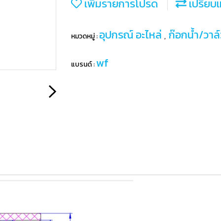
เพิ่มรายการโปรด
เปรียบเ
อุปกรณ์ อะไหล่
ก๊อกน้ำ/วาล
หมวดหมู่ :
,
wf
แบรนด์ :