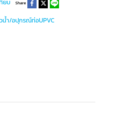
ทียบ
Share
์วน้ำ/อปุกรณ์ท่อUPVC