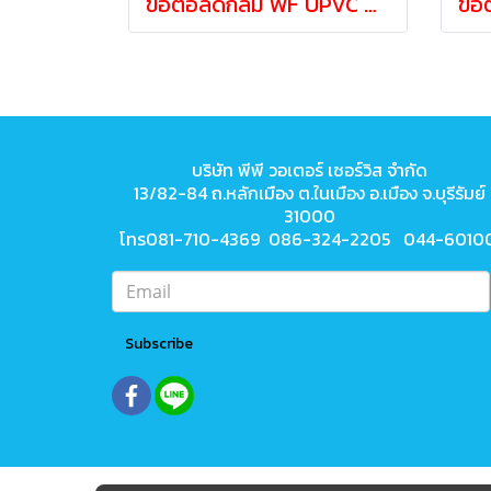
ข้อต่อลดกลม WF UPVC ANSI Reducing Coupling 3/4"ลด1/2"
บริษัท พีพี วอเตอร์ เซอร์วิส จำกัด
13/82-84 ถ.หลักเมือง ต.ในเมือง
อ.เมือง จ.บุรีรัมย์
31000
โทร081-710-4369 086-324-2205 044-6010
Subscribe