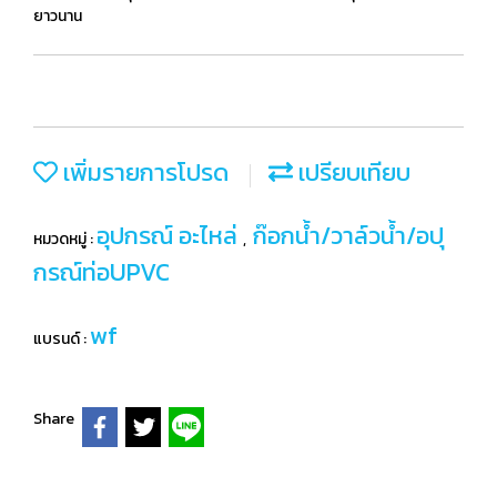
ยาวนาน
เพิ่มรายการโปรด
เปรียบเทียบ
อุปกรณ์ อะไหล่
ก๊อกน้ำ/วาล์วน้ำ/อปุ
หมวดหมู่ :
,
กรณ์ท่อUPVC
wf
แบรนด์ :
Share