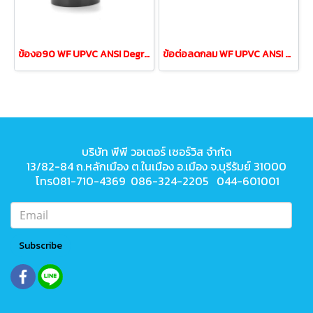
ข้องอ90 WF UPVC ANSI Degree Elbow ขนาด 4"DN100
ข้อต่อลดกลม WF UPVC ANSI Reducing Coupling 3/4"ลด1/2"
บริษัท พีพี วอเตอร์ เซอร์วิส จำกัด
13/82-84 ถ.หลักเมือง ต.ในเมือง
อ.เมือง จ.บุรีรัมย์ 31000
โทร081-710-4369 086-324-2205 044-601001
Subscribe