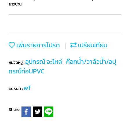
ยาวนาน
เพิ่มรายการโปรด
เปรียบเทียบ
อุปกรณ์ อะไหล่
ก๊อกน้ำ/วาล์วน้ำ/อปุ
หมวดหมู่ :
,
กรณ์ท่อUPVC
wf
แบรนด์ :
Share