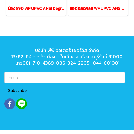
ข้องอ90 WF UPVC ANSI Degree Elbow ขนาด 4"DN100
ข้อต่อลดกลม WF UPVC ANSI Reducing Coupling 3/4"ลด1/2"
บริษัท พีพี วอเตอร์ เซอร์วิส จำกัด
13/82-84 ถ.หลักเมือง ต.ในเมือง
อ.เมือง จ.บุรีรัมย์ 31000
โทร081-710-4369 086-324-2205 044-601001
Subscribe