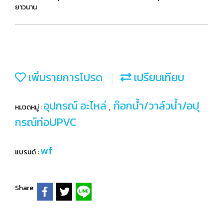
ยาวนาน
เพิ่มรายการโปรด
เปรียบเทียบ
อุปกรณ์ อะไหล่
ก๊อกน้ำ/วาล์วน้ำ/อปุ
หมวดหมู่ :
,
กรณ์ท่อUPVC
wf
แบรนด์ :
Share