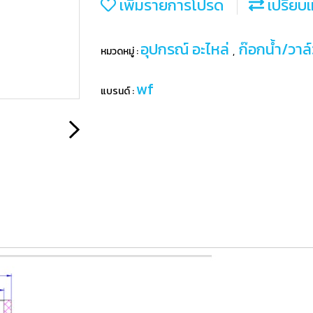
เพิ่มรายการโปรด
เปรียบเ
อุปกรณ์ อะไหล่
ก๊อกน้ำ/วาล
หมวดหมู่ :
,
wf
แบรนด์ :