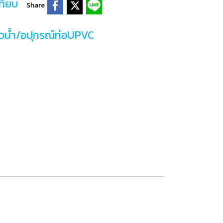
ทียบ
Share
์วน้ำ/อปุกรณ์ท่อUPVC