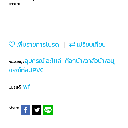
ยาวนาน
เพิ่มรายการโปรด
เปรียบเทียบ
อุปกรณ์ อะไหล่
ก๊อกน้ำ/วาล์วน้ำ/อปุ
หมวดหมู่ :
,
กรณ์ท่อUPVC
wf
แบรนด์ :
Share