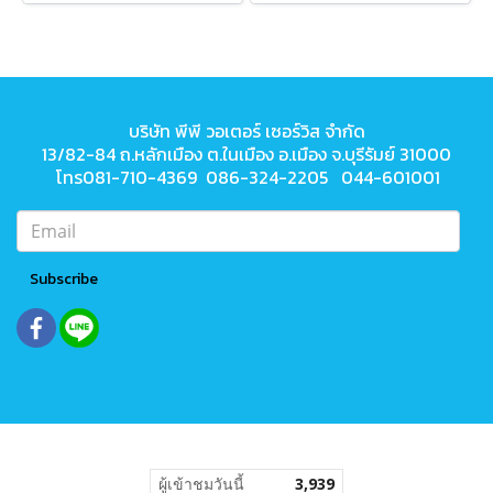
บริษัท พีพี วอเตอร์ เซอร์วิส จำกัด
13/82-84 ถ.หลักเมือง ต.ในเมือง
อ.เมือง จ.บุรีรัมย์ 31000
โทร081-710-4369 086-324-2205 044-601001
Subscribe
ผู้เข้าชมวันนี้
3,939