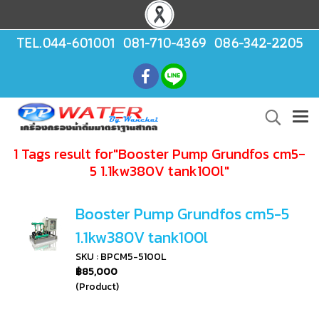
TEL.044-601001 081-710-4369 086-342-2205
1 Tags result for"Booster Pump Grundfos cm5-
5 1.1kw380V tank100l"
Booster Pump Grundfos cm5-5
1.1kw380V tank100l
SKU : BPCM5-5100L
฿85,000
(Product)