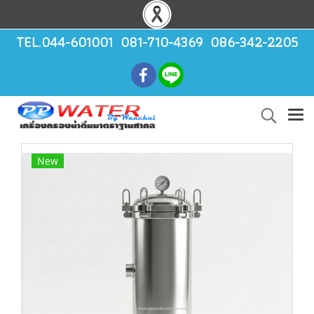
TEL.044-601001 081-710-4369 086-342-2205
New