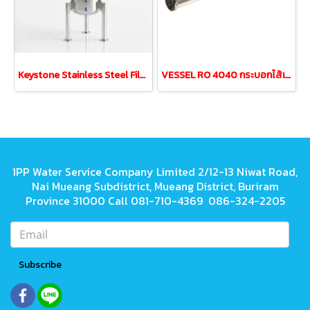
Keystone Stainless Steel Filter Tank PP20" with 5 Filter
VESSEL RO 4040 กระบอกไส้เมมเบรนสแตนเลสRo6-24คิว
1PP Water Service Company Limited 2/12-13 Niwat Road,
Nai Mueang Subdistrict, Mueang District, Buriram
Province 31000 Call 081-710-4369 086-324-2205
Subscribe