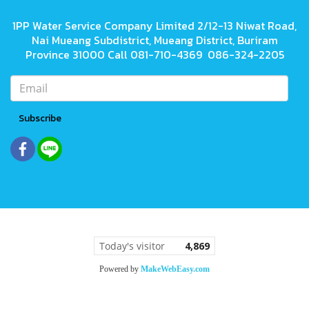
1PP Water Service Company Limited 2/12-13 Niwat Road,
Nai Mueang Subdistrict, Mueang District, Buriram
Province 31000 Call 081-710-4369 086-324-2205
Subscribe
Today's visitor
4,869
Powered by
MakeWebEasy.com