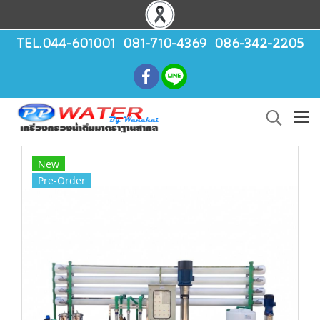
TEL.044-601001 081-710-4369 086-342-2205
New
Pre-Order