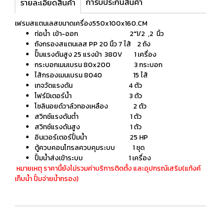
การับประกันสินค้า
รายละเอียดสินค้า
เฟรมสแตนเลสขนาดเครื่อง550x100x160.CM
ท่อน้ำ เข้า-ออก 2"1/2 ,2 นิ้ว
ถังกรองสแตนเลส PP 20 นิ้ว 7 ไส้ 2 ถ้ง
ปั๊มแรงดันสูง 25 แรงม้า 380V 1 เครื่อง
กระบอกเมมเบรน 80x200 3 กระบอก
ไส้กรองเมนเบรน 8040 15 ไส้
เกจวัดแรงดัน 4 ตัว
โฟร์มิเตอร์น้ำ 3 ตัว
โซลินอยด์วาล์วทองเหลือง 2 ตัว
สวิทช์แรงดันต่ำ 1 ตัว
สวิทช์แรงดันสูง 1 ตัว
อินเวอร์เตอร์ปั้มน้ำ 25 HP
ตู้ควบคอนโทรลควบคุมระบบ 1 ชุด
ปั้มน้ำส่งเข้าระบบ 1 เครื่อง
หมายเหตุ ราคานี้ยังไม่รวมค่าบริการติดตั้ง และอุปกรณ์เสริม(แท้งค์
เก็บน้ำ ปั้มจ่ายน้ำกรอง)