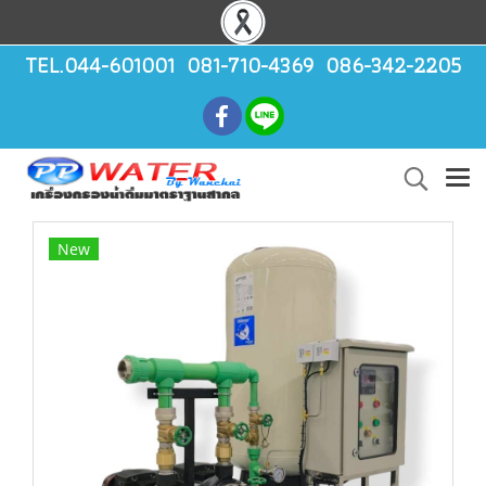
TEL.044-601001 081-710-4369 086-342-2205
New