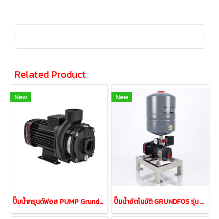
Related Product
New
New
ปั๊มน้ำกรุนด์ฟอส PUMP Grundfos รุ่น CM10-2 1.5Kw 380V
ปั๊มน้ำอัตโนมัติ GRUNDFOS รุ่น CMB 5-37PT กำลัง 0.67kW