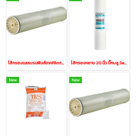
ไส้กรองเมมเบรนฟิมล์เทคFilmtec BW30-400iG (คุณภาพสูง)
ไส้กรองหยาบ 20 นิ้ว บิ๊กบลู Sediment Bigblue 5 Micron
New
New