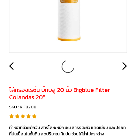
ไส้กรองเรซิ่น บิ๊กบลู 20 นิ้ว Bigblue Filter
Colandas 20″
SKU : RIFB20B
ทำหน้าที่ช่วยดักจับ สารโลหะหนัก เช่น สารรตะกั่ว แคดเมี่ยม และปรอท
ที่ปนเปื้อนในชั้นดิน ลดปริมาณ หินปูน ช่วยให้น้ำไม่กระด้าง