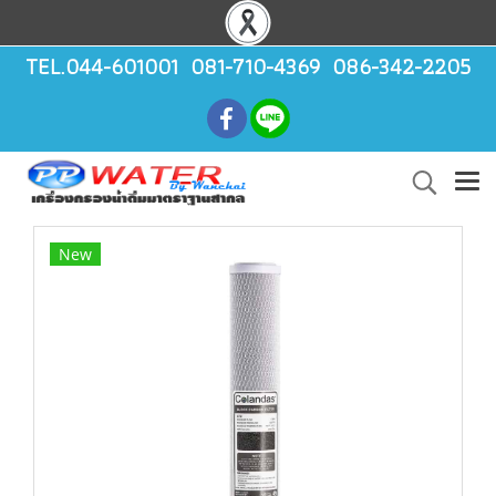
TEL.044-601001 081-710-4369 086-342-2205
New