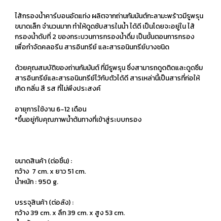
ไส้กรองน้ำคาร์บอนอัดแท่ง ผลิตจากถ่านกัมมันต์กะลามะพร้าวมีรูพรุน
ขนาดเล็ก จำนวนมาก ทำให้ดูดซับสารในน้ำ ได้ดี เป็นโดยจะอยู่ใน ไส้
กรองน้ำดับที่ 2 ของกระบวนการกรองน้ำดื่ม เป็นขั้นตอนการกรอง
เพื่อกำจัดคลอรีน สารอินทรีย์ และสารอนินทรีย์บางชนิด
ด้วยคุณสมบัติของถ่านกัมมันต์ ที่มีรูพรุน ซึ่งสามารถดูดติดและดูดซึม
สารอินทรีย์และสารอนินทรีย์ไว้กับตัวได้ดี สารเหล่านี้เป็นสารที่ก่อให้
เกิด กลิ่น สี รส ที่ไม่พึงประสงค์
อายุการใช้งาน 6-12 เดือน
*ขึ้นอยู่กับคุณภาพน้ำต้นทางที่เข้าสู่ระบบกรอง
ขนาดสินค้า (ต่อชิ้น) :
กว้าง 7 cm. x ยาว 51 cm.
น้ำหนัก : 950 g.
บรรจุสินค้า (ต่อลัง) :
กว้าง 39 cm. x ลึก 39 cm. x สูง 53 cm.