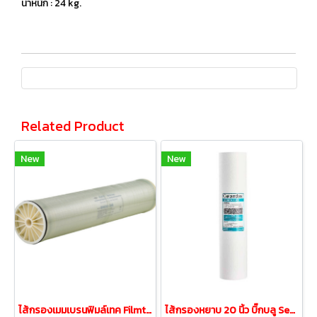
น้ำหนัก : 24 kg.
Related Product
New
New
ไส้กรองเมมเบรนฟิมล์เทค Filmtec BW30-400 (คุณภาพสูง)
ไส้กรองหยาบ 20 นิ้ว บิ๊กบลู Sediment Bigblue 5 Micron