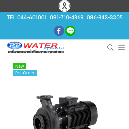
TEL.044-601001 081-710-4369 086-342-2205
New
Pre-Order