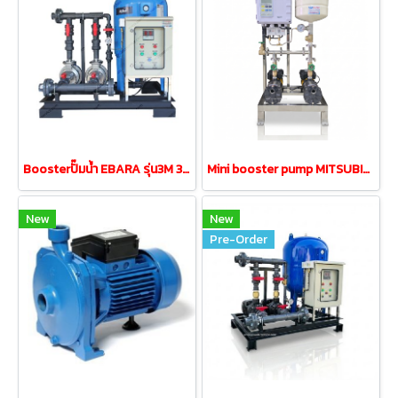
Boosterปั๊มน้ำ EBARA รุ่น3M 32-160/1.5 1.5kw380V tank200L
Mini booster pump MITSUBISHI MCH-655S 0.65kw 220V 18L
New
New
Pre-Order