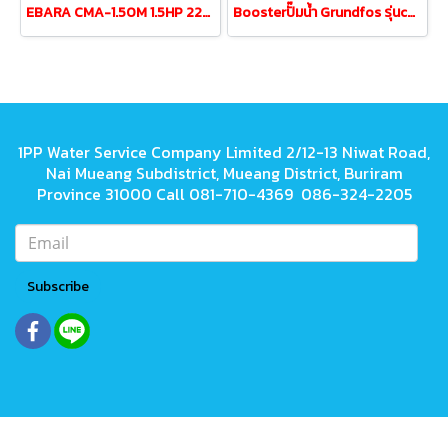
EBARA CMA-1.50M 1.5HP 220V centrifugal pump (2 wires)
Boosterปั๊มน้ำ Grundfos รุ่นcm10-2 1.5kw380V tank200L
1PP Water Service Company Limited 2/12-13 Niwat Road,
Nai Mueang Subdistrict, Mueang District, Buriram
Province 31000 Call 081-710-4369 086-324-2205
Subscribe