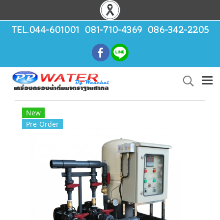
TEL.044-601001 081-710-4369 086-342-2205
New
Pre-Order