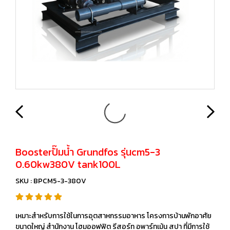
Boosterปั๊มน้ำ Grundfos รุ่นcm5-3
0.60kw380V tank100L
SKU : BPCM5-3-380V
เหมาะสำหรับการใช้ในการอุตสาหกรรมอาหาร โครงการบ้านพักอาศัย
ขนาดใหญ่ สำนักงาน โฮมออฟฟิต รีสอร์ท อพาร์ทเม้น สปา ที่มีการใช้