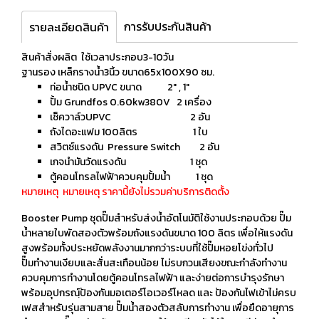
การรับประกันสินค้า
รายละเอียดสินค้า
สินค้าสั่งผลิต ใช้เวลาประกอบ3-10วัน
ฐานรอง เหล็กรางน้ำ3นิ้ว ขนาด65x100X90 ซม.
ท่อน้ำชนิด UPVC ขนาด 2" , 1"
ปั้ม Grundfos 0.60kw380V 2 เครื่อง
เช็ควาล์วUPVC 2 อัน
ถังไดอะแฟม 100ลิตร 1 ใบ
สวิตซ์แรงดัน Pressure Switch 2 อัน
เกจนำมันวัดแรงดัน 1 ชุด
ตู้คอนโทรลไฟฟ้าควบคุมปั้มน้ำ 1 ชุด
หมายเหตุ หมายเหตุ ราคานี้ยังไม่รวมค่าบริการติดตั้ง
Booster Pump ชุดปั๊มสำหรับส่งน้ำอัตโนมัติใช้งานประกอบด้วย ปั๊ม
น้ำหลายใบพัดสองตัวพร้อมถังแรงดันขนาด 100 ลิตร เพื่อให้แรงดัน
สูงพร้อมทั้งประหยัดพลังงานมากกว่าระบบที่ใช้ปั๊มหอยโข่งทั่วไป
ปั๊มทำงานเงียบและสั่นสะเทือนน้อย ไม่รบกวนเสียงขณะกำลังทำงาน
ควบคุมการทำงานโดยตู้คอนโทรลไฟฟ้า และง่ายต่อการบำรุงรักษา
พร้อมอุปกรณฺ์ป้องกันมอเตอร์โอเวอร์โหลด และ ป้องกันไฟเข้าไม่ครบ
เฟสสำหรับรุ่นสามสาย ปั๊มน้ำสองตัวสลับการทำงาน เพื่อยืดอายุการ