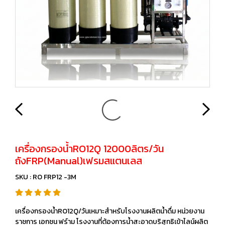
เครื่องกรองน้ำRO12Q 12000ลิตร/วัน
ถังFRP(Manual)เฟรมสแตนเลส
SKU : RO FRP12 -3M
เครื่องกรองน้ำRO12Q/วันเหมาะสำหรับโรงงานผลิตน้ำดื่ม หน่วยงาน
ราชการ เอกชน ฟร์าม โรงงานที่ต้องการน้ำสะอาดบริสุทธิเข้าไลน์ผลิต