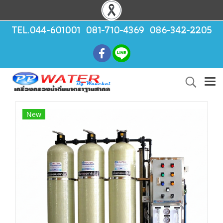
TEL.044-601001 081-710-4369 086-342-2205
New