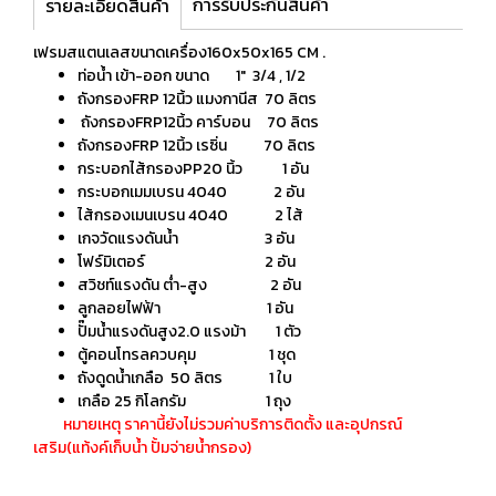
การรับประกันสินค้า
รายละเอียดสินค้า
เฟรมสแตนเลสขนาดเครื่อง160x50x165 CM .
ท่อน้ำ เข้า-ออก ขนาด 1" 3/4 , 1/2
ถังกรองFRP 12นิ้ว แมงกานีส 70 ลิตร
ถังกรองFRP12นิ้ว คาร์บอน 70 ลิตร
ถังกรองFRP 12นิ้ว เรซิ่น 70 ลิตร
กระบอกไส้กรองPP20 นิ้ว 1 อัน
กระบอกเมมเบรน 4040 2 อัน
ไส้กรองเมนเบรน 4040 2 ไส้
เกจวัดแรงดันน้ำ 3 อัน
โฟร์มิเตอร์ 2 อัน
สวิชท์แรงดัน ต่ำ-สูง 2 อัน
ลูกลอยไฟฟ้า 1 อัน
ปั๊มน้ำแรงดันสูง2.0 แรงม้า 1 ตัว
ตู้คอนโทรลควบคุม 1 ชุด
ถังดูดน้ำเกลือ 50 ลิตร 1 ใบ
เกลือ 25 กิโลกรัม 1 ถุง
หมายเหตุ ราคานี้ยังไม่รวมค่าบริการติดตั้ง และอุปกรณ์
เสริม(แท้งค์เก็บน้ำ ปั้มจ่ายน้ำกรอง)