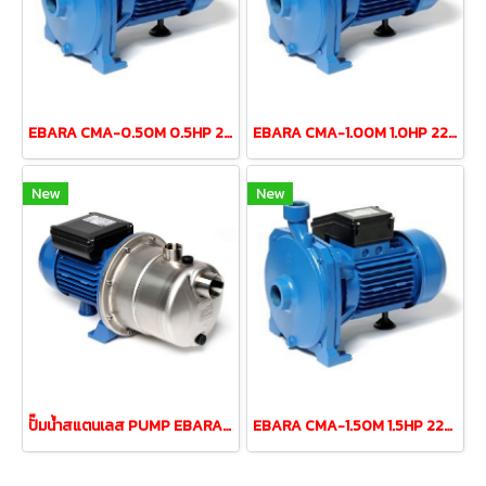
EBARA CMA-0.50M 0.5HP 220V centrifugal pump (2 wires)
EBARA CMA-1.00M 1.0HP 220V centrifugal pump (2 wires)
New
New
ปั๊มน้ำสแตนเลส PUMP EBARA JESXM-5 0.5HP 220v
EBARA CMA-1.50M 1.5HP 220V centrifugal pump (2 wires)