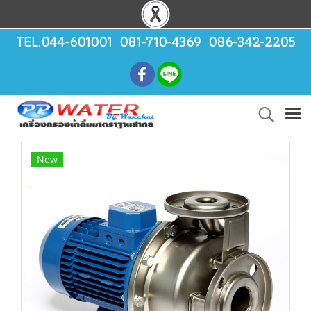
TEL.044-601001 081-710-4369 086-342-2205
New