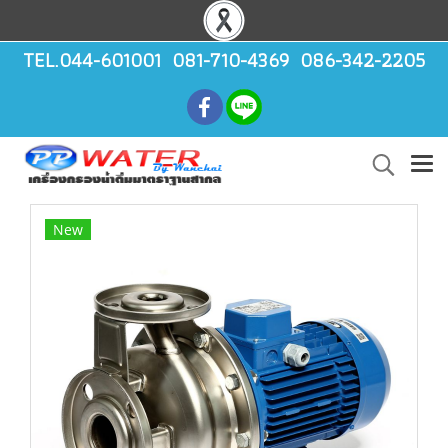
TEL.044-601001 081-710-4369 086-342-2205
New