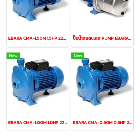
EBARA CMA-1.50M 1.5HP 220V centrifugal pump (2 wires)
ปั๊มน้ำสแตนเลส PUMP EBARA JESXM-5 0.5HP 220v
New
New
EBARA CMA-1.00M 1.0HP 220V centrifugal pump (2 wires)
EBARA CMA-0.50M 0.5HP 220V centrifugal pump (2 wires)