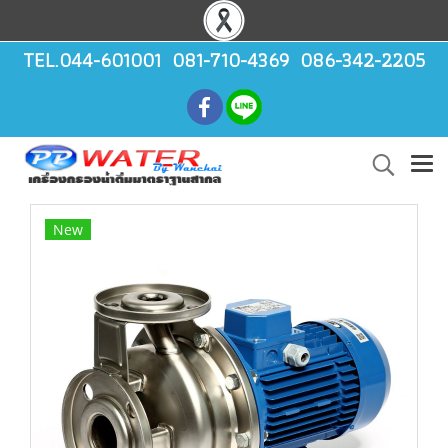
TEL.044-601001 081-710-4369 086-342-2205
New