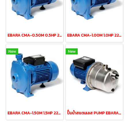
EBARA CMA-0.50M 0.5HP 220V centrifugal pump (2 wires)
EBARA CMA-1.00M 1.0HP 220V centrifugal pump (2 wires)
New
New
EBARA CMA-1.50M 1.5HP 220V centrifugal pump (2 wires)
ปั๊มน้ำสแตนเลส PUMP EBARA JESXM-5 0.5HP 220v