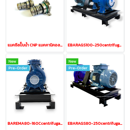
แมคชีลปั๊มน้ำ CNP แมคคานิคอล MECHANICAL SEAL CDLC-12mm
EBARAGS100-250centrifugalpump with ABB18.5kw 380V4polemotor
New
New
Pre-Order
Pre-Order
BAREMA80-160Ccentrifugalpump withABB 15kw 380V 4-pole motor.
EBARAGS80-250centrifugalpump withABB 15kW 380V 4-pole motor.