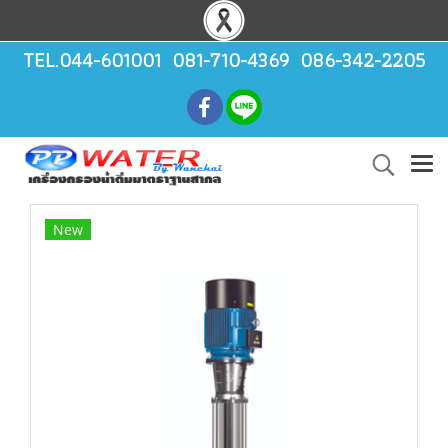
TEL.044-601001 081-710-4369 086-342-2205
New