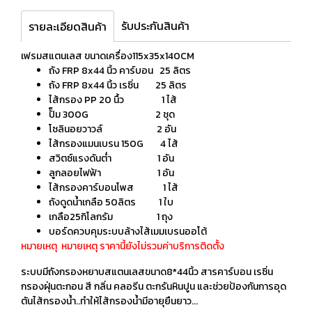
รับประกันสินค้า
รายละเอียดสินค้า
เฟรมสแตนเลส ขนาดเครื่อง115x35x140CM
ถัง FRP 8x44 นิ้ว คาร์บอน 25 ลิตร
ถัง FRP 8x44 นิ้ว เรซิ่น 25 ลิตร
ไส้กรอง PP 20 นื้ว 1 ไส้
ปั็ม 300G 2 ชุด
โซลินอยวาวล์ 2 อัน
ไส้กรองแมนเบรน 150G 4 ไส้
สวิตซ์แรงดันต่ำ 1 อัน
ลูกลอยไฟฟ้า 1 อัน
ไส้กรองคาร์บอนโพส 1 ไส้
ถังดูดน้ำเกลือ 50ลิตร 1 ใบ
เกลือ25กิโลกรัม 1 ถุง
บอร์ดควบคุมระบบล้างไส้เมมเบรนออโต้
หมายเหตุ หมายเหตุ ราคานี้ยังไม่รวมค่าบริการติดตั้ง
ระบบมีถังกรองหยาบสแตนเลสขนาด8*44นิ้ว สารคาร์บอน เรซิ่น
กรองฝุ่นตะกอน สี กลิ่น คลอรีน ตะกรันหินปูน และช่วยป้องกันการอุด
ตันไส้กรองน้ำ..ทำให้ไส้กรองน้ำมีอายุยืนยาว...