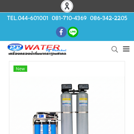
TEL.044-601001 081-710-4369 086-342-2205
New