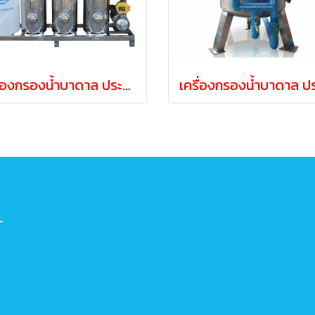
เครื่องกรองน้ำบาดาล ประปาน้ำขุ่น ถังสแตนเลส12นิ้ว(Manual)
-