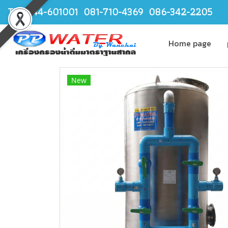
TEL.044-601001 081-710-4369 086-342-2205
Home page
New