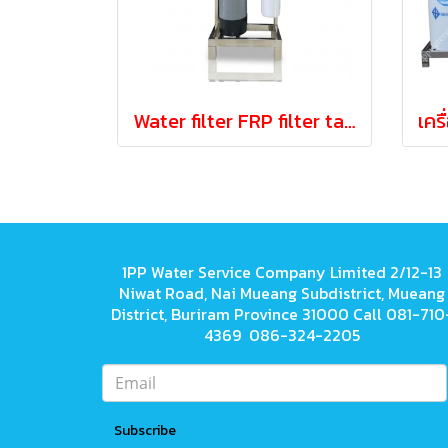
Water filter FRP filter tank 8x44" UF20" (Manual)
1PP Water Service Company Limited 2/12-13
Niwat Road, Nai Mueang Subdistrict, Mueang
District, Buriram Province 31000 Call 081-710
4369 086-324-2205
Subscribe