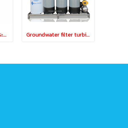
เครื่องกรองน้ำบาดาล ประปาน้ำขุ่น ถังกรองสแตนเลสขนาด100ซ.ม
Groundwater filter turbid water tap FRP tank 12x52"(Manual)