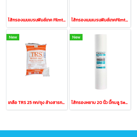
ไส้กรองเมมเบรนฟิมล์เทค Filmtec BW30-400 (คุณภาพสูง)
ไส้กรองเมมเบรนฟิมล์เทคFilmtec BW30-400iG (คุณภาพสูง)
New
New
เกลือ TRS 25 กก/ถุง ล้างสารกรองเรซิ่นและสระว่ายน้ำ
ไส้กรองหยาบ 20 นิ้ว บิ๊กบลู Sediment Bigblue 5 Micron