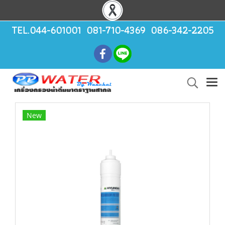
TEL.044-601001 081-710-4369 086-342-2205
New