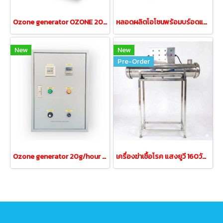
Ozone generator OZONE 20-40 grams/hour independent operation
หลอดผลิตโอโซนพร้อมบร์อดแผงวงจร ขนาด 3กรัม/ชั่วโมง
New
New
Pre-Order
Ozone generator 20g/hour Both water and air
เครื่องฆ่าเชื้อโรค แสงยูวี 160วัตต์ UV 160 WATT