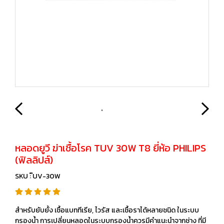
หลอดยูวี ฆ่าเชื้อโรค TUV 30W T8 ยี่ห้อ PHILIPS
(ฟิลลิปส์)
SKU : ๊UV-30W
สำหรับยับยั้ง เชื้อแบททีเรีย, ไวรัส และเชื้อราได้หลายชนิด ในระบบ
กรองน้ำ การเปลี่ยนหลอดในระบบกรองน้ำควรมีคำแนะนำจากช่าง ที่มี