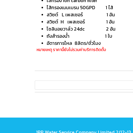
ไส้กรอง Ion carbon filter
ไส้กรองเมมเบรน 50GPD 1 ไส้
สวิซต์ L เพสเซอร์ 1 อัน
สวิซต์ H เพสเซอร์ 1 อัน
โซลินอยวาล์ว 24dc 2 อัน
ถังสำรองน้ำ 1 ใบ
อัตารการไหล 8ลิตร/ชั่วโมง
หมายเหตุ ราคานี้ยังไม่รวมค่าบริการติดตั้ง
1PP Water Service Company Limited 2/12-13