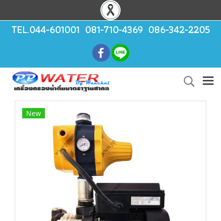
TEL.044-601001 081-710-4369 086-342-2205
New