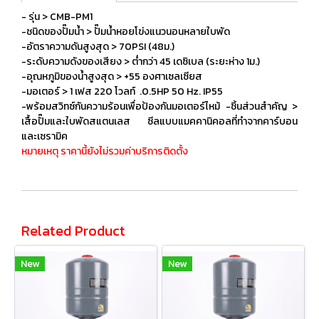
- รุ่น > CMB-PM1
-ชนิดของปั๊มน้ำ > ปั๊มน้ำหอยโข่งแนวนอนหลายใบพัด
-อัตราความดันสูงสุด > 70PSI (48ม.)
-ระดับความดังของเสียง > ต่ำกว่า 45 เดซิเบล (ระยะห่าง 1ม.)
-อุณหภูมิของน้ำสูงสุด > +55 องศาเซลเซียส
-มอเตอร์ > 1 เฟส 220 โวลท์ .0.5HP 50 Hz. IP55
-พร้อมสวิทซ์กันความร้อนเพื่อป้องกันมอเตอร์ไหม้ -ชิ้นส่วนสำคัญ >
เสื้อปั๊มและใบพัดสแตนเลส ซีลแบบแมคคานิคอลที่ทำจากคาร์บอน
และเซรามิค
หมายเหตุ ราคานี้ยังไม่รวมค่าบริการติดตั้ง
Related Product
New
New