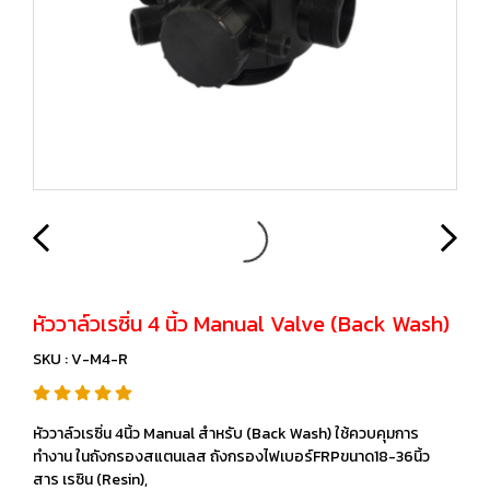
หัววาล์วเรซิ่น 4 นิ้ว Manual Valve (Back Wash)
SKU : V-M4-R
หัววาล์วเรซิ่น 4นิ้ว Manual สำหรับ (Back Wash) ใช้ควบคุมการ
ทำงาน ในถังกรองสแตนเลส ถังกรองไฟเบอร์FRPขนาด18-36นิ้ว
สาร เรซิน (Resin),