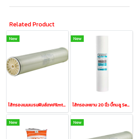
Related Product
New
New
ไส้กรองเมมเบรนฟิมล์เทคFilmtec BW30-400iG (คุณภาพสูง)
ไส้กรองหยาบ 20 นิ้ว บิ๊กบลู Sediment Bigblue 5 Micron
New
New