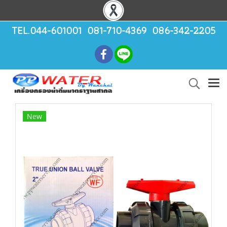
TEL.044-601001 081-710-4369 086-342-2205
New