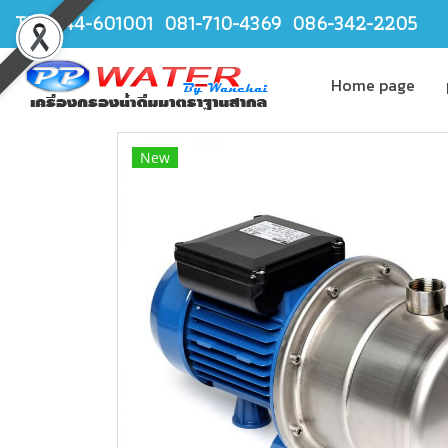
TEL.044-601001 081-710-4369 086-342-2205
Home page
New