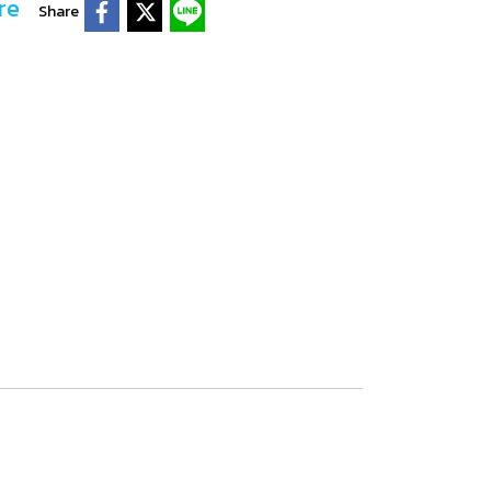
re
Share