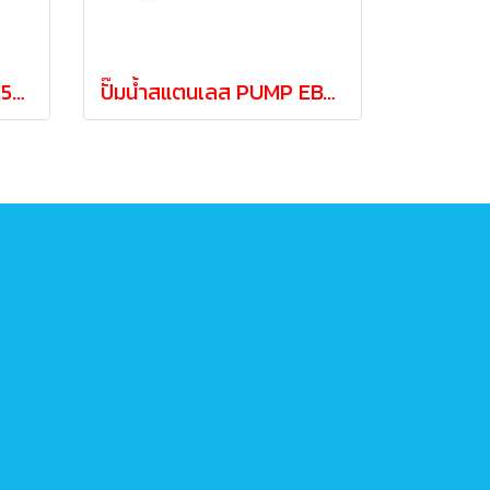
EBARA CMA-0.50M 0.5HP 220V centrifugal pump (2 wires)
ปั๊มน้ำสแตนเลส PUMP EBARA JEXM-100 1.0 HP 220V