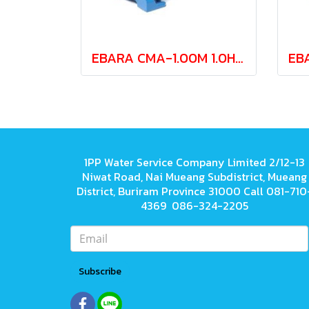
EBARA CMA-1.00M 1.0HP 220V centrifugal pump (2 wires)
1PP Water Service Company Limited 2/12-13
Niwat Road, Nai Mueang Subdistrict, Mueang
District, Buriram Province 31000 Call 081-710
4369 086-324-2205
Subscribe