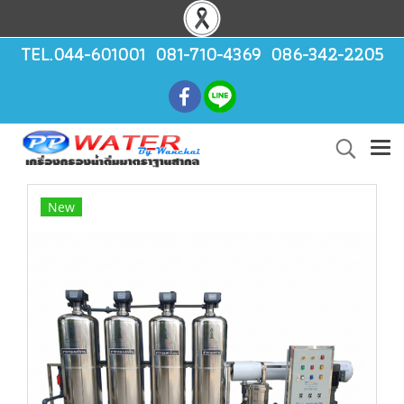
TEL.044-601001 081-710-4369 086-342-2205
New