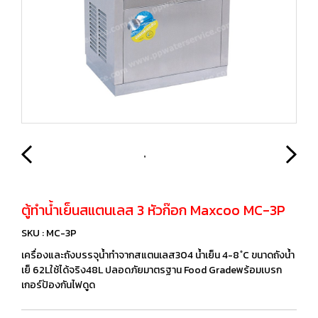
ตู้ทำน้ำเย็นสแตนเลส 3 หัวก๊อก Maxcoo MC-3P​
SKU : MC-3P
เครื่องและถังบรรจุน้ำทำจากสแตนเลส304 น้ำเย็น 4-8 ํC ขนาดถังน้ำ
เย็ 62Lใช้ได้จริง48L ปลอดภัยมาตรฐาน Food Gradeพร้อมเบรก
เกอร์ป้องกันไฟดูด