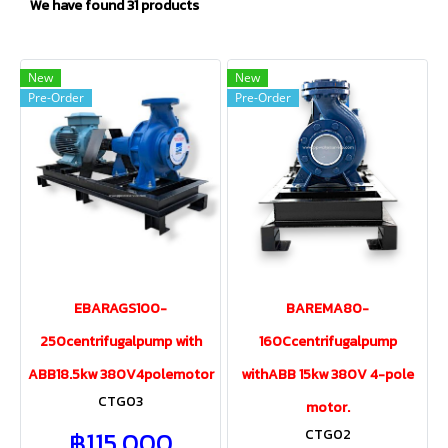
We have found 31 products
New
New
Pre-Order
Pre-Order
EBARAGS100-
BAREMA80-
250centrifugalpump with
160Ccentrifugalpump
ABB18.5kw 380V4polemotor
withABB 15kw 380V 4-pole
CTG03
motor.
฿115,000
CTG02