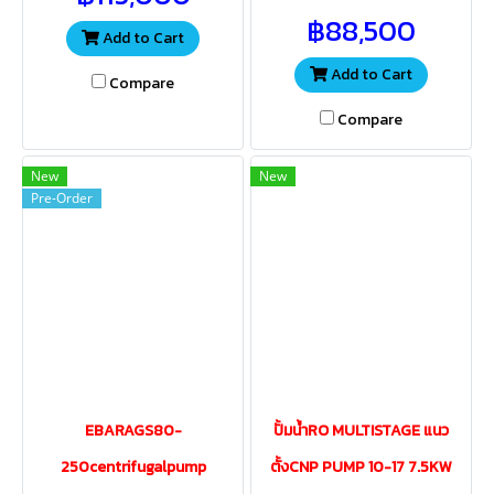
฿88,500
Add to Cart
Add to Cart
Compare
Compare
New
New
Pre-Order
EBARAGS80-
ปั้มน้ำRO MULTISTAGE แนว
250centrifugalpump
ตั้งCNP PUMP 10-17 7.5KW