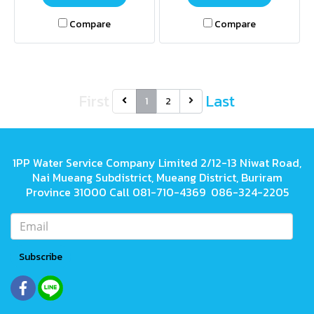
Compare
Compare
First
Last
1
2
1PP Water Service Company Limited 2/12-13 Niwat Road,
Nai Mueang Subdistrict, Mueang District, Buriram
Province 31000 Call 081-710-4369 086-324-2205
Subscribe