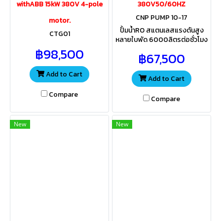
withABB 15kW 380V 4-pole
380V50/60HZ
CNP PUMP 10-17
motor.
ปั้มน้ำRO สแตนเลสแรงดันสูง
CTG01
หลายใบพัด 6000ลิตรต่อชั่วโมง
150Qต่อวัน สำหรับส่งน้ำเข้าไส้
฿98,500
฿67,500
กรองเมมเบรน ควรเลือกใช้ขนาด
ไส้กรองให้เหมาะสมกับแรงดันปั้ม
Add to Cart
Add to Cart
Compare
Compare
New
New