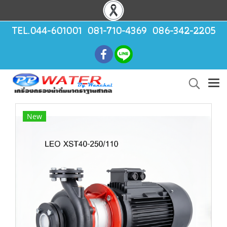
TEL.044-601001 081-710-4369 086-342-2205
New