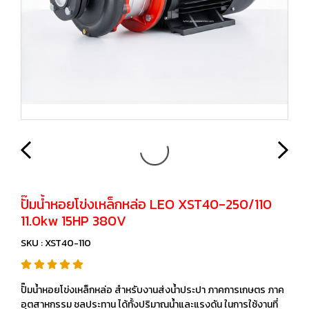
ปั๊มนํ้าหอยโข่งเหล็กหล่อ LEO XST40-250/110
11.0kw 15HP 380V
SKU : XST40-110
ปั๊มนํ้าหอยโข่งเหล็กหล่อ สำหรับงานส่งนํ้าประปา ภาคการเกษตร ภาค
อุตสาหกรรม ชลประทาน ได้ทั้งปริมาณนํ้าและแรงดัน ในการใช้งานที่