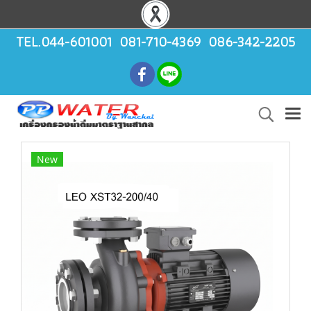
TEL.044-601001 081-710-4369 086-342-2205
New