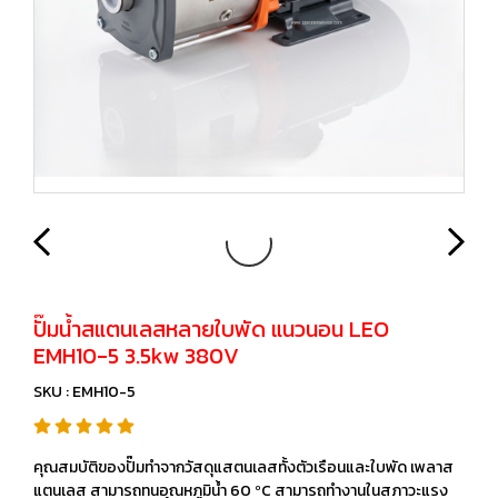
ปั๊มน้ำสแตนเลสหลายใบพัด แนวนอน LEO
EMH10-5 3.5kw 380V
SKU : EMH10-5
คุณสมบัติของปั๊มทำจากวัสดุแสตนเลสทั้งตัวเรือนและใบพัด เพลาส
แตนเลส สามารถทนอุณหภูมินํ้า 60 ºC สามารถทำงานในสภาวะแรง