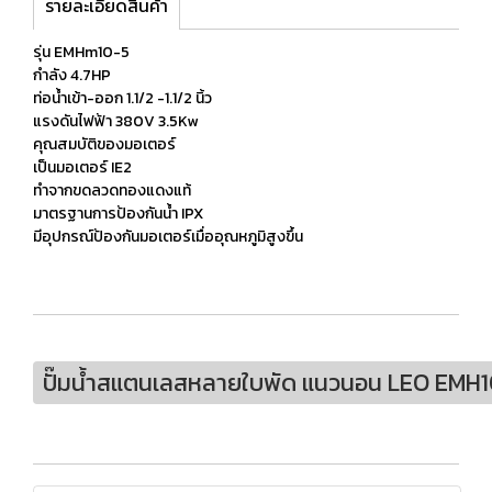
รายละเอียดสินค้า
รุ่น EMHm10-5
กำลัง 4.7HP
ท่อน้ำเข้า-ออก 1.1/2 -1.1/2 นิ้ว
แรงดันไฟฟ้า 380V 3.5Kw
คุณสมบัติของมอเตอร์
เป็นมอเตอร์ IE2
ทำจากขดลวดทองแดงแท้
มาตรฐานการป้องกันนํ้า IPX
มีอุปกรณ์ป้องกันมอเตอร์เมื่ออุณหภูมิสูงขึ้น
ปั๊มน้ำสแตนเลสหลายใบพัด แนวนอน LEO EMH1