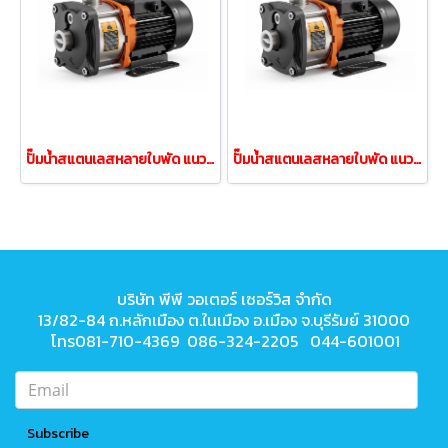
ปั๊มน้ำสแตนเลสหลายใบพัด แนวนอน LEO EMH3-30 0.37kw 220V
ปั๊มน้ำสแตนเลสหลายใบพัด แนวนอน LEO EMH2-30 0.37kw 220V
บริษัท พีพี วอเตอร์ เซอร์วิส จำกัด
13/82-84 ถ.หลักเมือง ต.ในเมือง
อ.เมือง จ.บุรีรัมย์ 31000
โทร081-710-4369 086-324-2205 044-601001
Subscribe