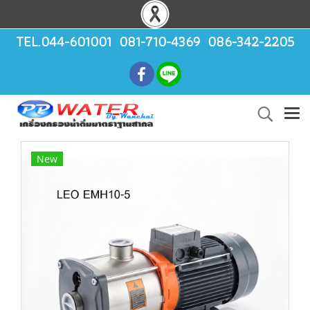
TEL.044-601001 081-710-4369 086-342-2205
New