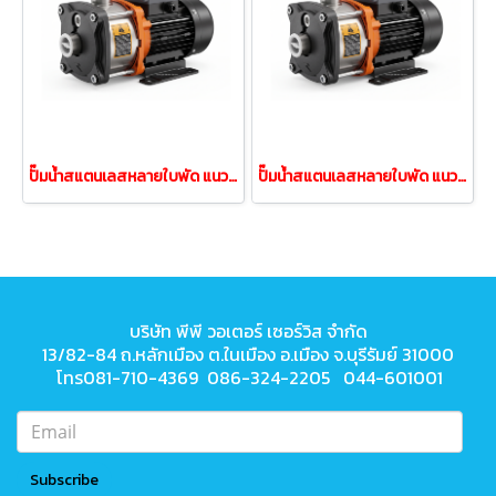
ปั๊มน้ำสแตนเลสหลายใบพัด แนวนอน LEO EMH3-30 0.37kw 220V
ปั๊มน้ำสแตนเลสหลายใบพัด แนวนอน LEO EMH2-40 0.37kw 220V
บริษัท พีพี วอเตอร์ เซอร์วิส จำกัด
13/82-84 ถ.หลักเมือง ต.ในเมือง
อ.เมือง จ.บุรีรัมย์ 31000
โทร081-710-4369 086-324-2205 044-601001
Subscribe