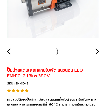
ปั๊มน้ำสแตนเลสหลายใบพัด แนวนอน LEO
EMH10-2 1.3kw 380V
SKU : ENH10-2
คุณสมบัติของปั๊มทำจากวัสดุแสตนเลสทั้งตัวเรือนและใบพัด เพลาส
แตนเลส สามารถทนอุณหภูมินํ้า 60 ºC สามารถทำงานในสภาวะแรง