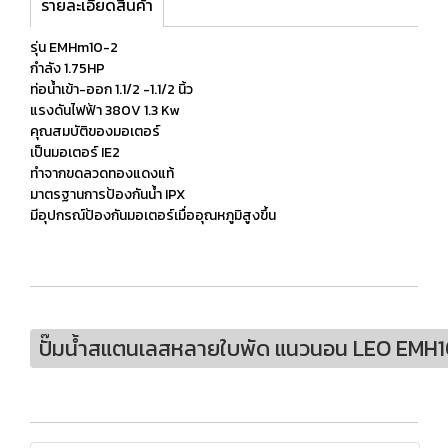
รายละเอียดสินค้า
รุ่น EMHm10-2
กำลัง 1.75HP
ท่อน้ำเข้า-ออก 1.1/2 -1.1/2 นิ้ว
แรงดันไฟฟ้า 380V 1.3 Kw
คุณสมบัติของมอเตอร์
เป็นมอเตอร์ IE2
ทำจากขดลวดทองแดงแท้
มาตรฐานการป้องกันนํ้า IPX
มีอุปกรณ์ป้องกันมอเตอร์เมื่ออุณหภูมิสูงขึ้น
ปั๊มน้ำสแตนเลสหลายใบพัด แนวนอน LEO EMH1