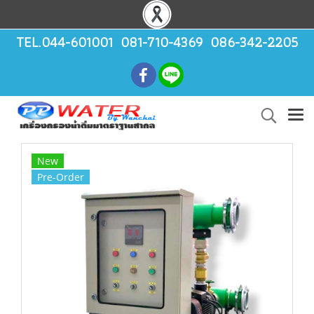
TEL.044-601001 081-710-4369 086-342-2205
New
Pre-Order