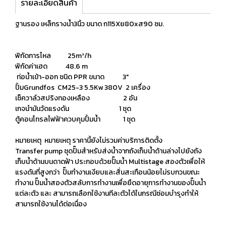
รายละเอียดสินค้า
ฐานรอง เหล็กรางน้ำ3นิ้ว ขนาด ก115Xย80xส90 ซม.
พิกัดการไหล 25m³/h
พิกัดค่าเฮด 48.6 m
ท่อน้ำเข้า-ออก ชนิด PPR ขนาด 3"
ปั้มGrundfos CM25-3 5.5Kw 380V 2 เครื่อง
เช็ควาล์วสปริงทองเหลือง 2 อัน
เกจนำมันวัดแรงดัน 1 ชุด
ตู้คอนโทรลไฟฟ้าควบคุมปั้มน้ำ 1 ชุด
หมายเหตุ หมายเหตุ ราคานี้ยังไม่รวมค่าบริการติดตั้ง
Transfer pump ชุดปั๊มสำหรับส่งน้ำจากถังเก็บน้ำด้านล่างไปยังถัง
เก็บน้ำด้านบนดาดฟ้า ประกอบด้วยปั๊มน้ำ Multistage สองตัวเพื่อให้
แรงดันที่สูงกว่า ปั๊มทำงานเงียบและสั่นสะเทือนน้อยไม่รบกวนขณะ
ทำงาน ปั๊มน้ำสองตัวสลับการทำงานเพื่อยืดอายุการทำงานของปั๊มน้ำ
แต่ละตัว และ สามารถเลือกใช้งานทีละตัวได้ในกรณีซ่อมบำรุงทำให้
สามารถใช้งานได้ต่อเนื่อง