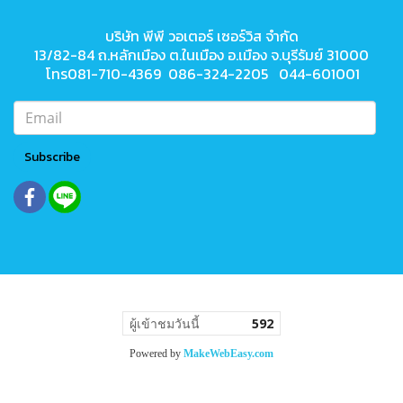
บริษัท พีพี วอเตอร์ เซอร์วิส จำกัด
13/82-84 ถ.หลักเมือง ต.ในเมือง
อ.เมือง จ.บุรีรัมย์ 31000
โทร081-710-4369 086-324-2205 044-601001
Subscribe
ผู้เข้าชมวันนี้
592
Powered by
MakeWebEasy.com