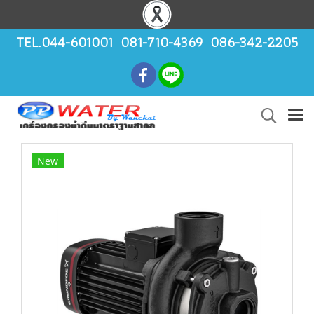
TEL.044-601001 081-710-4369 086-342-2205
New