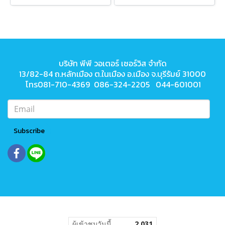
บริษัท พีพี วอเตอร์ เซอร์วิส จำกัด
13/82-84 ถ.หลักเมือง ต.ในเมือง
อ.เมือง จ.บุรีรัมย์ 31000
โทร081-710-4369 086-324-2205 044-601001
Subscribe
ผู้เข้าชมวันนี้
2,031