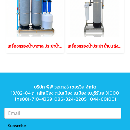
เครื่องกรองน้ำบาดาล ประปาน้ำขุ่น ถังกรองนFRP18x65"นิ้ว(Auto)
เครื่องกรองน้ำประปา น้ำขุ่น ถังกรองFRP12x52 UF20"(Auto)
บริษัท พีพี วอเตอร์ เซอร์วิส จำกัด
13/82-84 ถ.หลักเมือง ต.ในเมือง
อ.เมือง จ.บุรีรัมย์ 31000
โทร081-710-4369 086-324-2205 044-601001
Subscribe