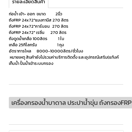
รายละเอียดสินค้า
ท่อน้ำ เข้า- ออก ขนาด 2นิ้ว
ถังFRP 24x72"แมงกานีส 270 ลิตร
ถังFRP 24x72"คาร์บอน 270 ลิตร
ถังFRP 24x72" เรซิ่น 270 ลิตร
ถังดูดน้ำเกลือ 100ลิตร 1 ใบ
เกลือ 25กิโลกรัม 1 ถุง
อัตราการใหล 8000-10000ลิตร/ชั่วโมง
หมายเหตุ สินค้ายังไม่รวมค่าบริการติดตั้ง และอุปกรณ์เสริม(แท้งค์
เก็บน้ำ ปั้มน้ำเข้าระบบกรอง
เครื่องกรองน้ำบาดาล ประปาน้ำขุ่น ถังกรองF