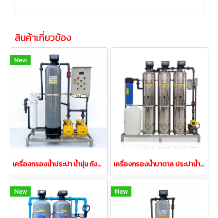
สินค้าเกี่ยวข้อง
New
เครื่องกรองน้ำประปา น้ำขุ่น ถังกรองFRP12x52 UF20"Auto
เครื่องกรองน้ำบาดาล ประปาน้ำขุ่น ถังสแตนเลส12นิ้ว(Auto)
New
New