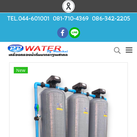
TEL.044-601001 081-710-4369 086-342-2205
New