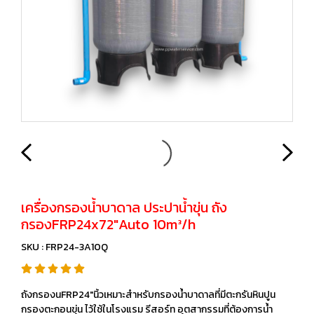
เครื่องกรองน้ำบาดาล ประปาน้ำขุ่น ถัง
กรองFRP24x72"Auto 10m³/h
SKU : FRP24-3A10Q
ถังกรองนFRP24"นิ้วเหมาะสำหรับกรองน้ำบาดาลที่มีตะกรันหินปูน
กรองตะกอนขุ่น ไว้ใช้ในโรงแรม รีสอร์ท อุตสากรรมที่ต้องการน้ำ