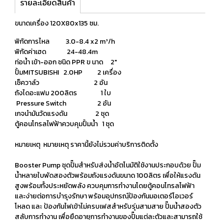
รายละเอียดสินค้า
ขนาดเครื่อง 120X80x135 ซม.
พิกัดการไหล 3.0-8.4 x2 m³/h
พิกัดค่าเฮด 24-48.4m
ท่อน้ำ เข้า-ออก ชนิด PPR ข นาด 2"
ปั้มMITSUBISHI 2.0HP 2 เครื่อง
เช็ควาล์ว 2 อัน
ถังไดอะแฟม 200ลิตร 1 ใบ
Pressure Switch 2 อัน
เกจนำมันวัดแรงดัน 2 ชุด
ตู้คอนโทรลไฟฟ้าควบคุมปั้มน้ำ 1 ชุด
หมายเหตุ หมายเหตุ ราคานี้ยังไม่รวมค่าบริการติดตั้ง
Booster Pump ชุดปั๊มสำหรับส่งน้ำอัตโนมัติใช้งานประกอบด้วย ปั๊ม
น้ำหลายใบพัดสองตัวพร้อมถังแรงดันขนาด 100ลิตร เพื่อให้แรงดัน
สูงพร้อมทั้งประหยัดพลัง ควบคุมการทำงานโดยตู้คอนโทรลไฟฟ้า
และง่ายต่อการบำรุงรักษา พร้อมอุปกรณฺ์ป้องกันมอเตอร์โอเวอร์
โหลด และ ป้องกันไฟเข้าไม่ครบเฟสสำหรับรุ่นสามสาย ปั๊มน้ำสองตัว
สลับการทำงาน เพื่อยืดอายุการทำงานของปั๊มแต่ละตัวและสามารถใช้