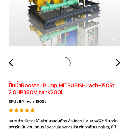
ปั๊มน้ำBooster Pump MITSUBISHI wch-1505t
2.0HP380V tank200l
SKU : BP- wch-1505t
เหมาะสำหรับการใช้หน่วยงานองค์กร สำนักงาน โฮมออฟฟิต รีสอร์ท
อพาร์ทเม้น งานเกตษร โรงงานโครงการบ้านพักอาศัยขนาดใหญ่ ที่มี