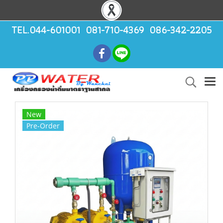
TEL.044-601001 081-710-4369 086-342-2205
New
Pre-Order