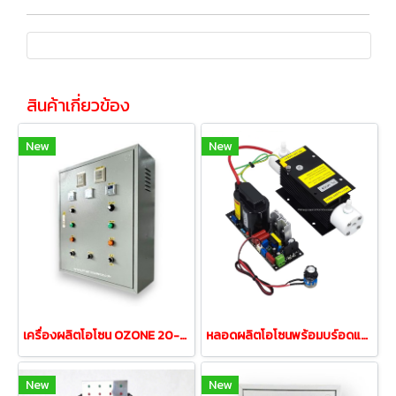
สินค้าเกี่ยวข้อง
New
New
เครื่องผลิตโอโซน OZONE 20-40กรัม/ชั่วโมง แยกอิสระการทำงาน
หลอดผลิตโอโซนพร้อมบร์อดแผงวงจร ขนาด 3กรัม/ชั่วโมง
New
New