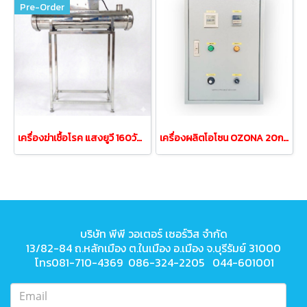
Pre-Order
เครื่องฆ่าเชื้อโรค แสงยูวี 160วัตต์ UV 160 WATT
เครื่องผลิตโอโซน OZONA 20กรัม/ชั่วโมง ใช้ได้ทั้งน้ำและอากาศ
บริษัท พีพี วอเตอร์ เซอร์วิส จำกัด
13/82-84 ถ.หลักเมือง ต.ในเมือง
อ.เมือง จ.บุรีรัมย์ 31000
โทร081-710-4369 086-324-2205 044-601001