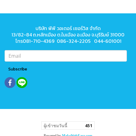
บริษัท พีพี วอเตอร์ เซอร์วิส จำกัด
13/82-84 ถ.หลักเมือง ต.ในเมือง
อ.เมือง จ.บุรีรัมย์ 31000
โทร081-710-4369 086-324-2205 044-601001
Subscribe
ผู้เข้าชมวันนี้
451
Powered by
MakeWebEasy.com