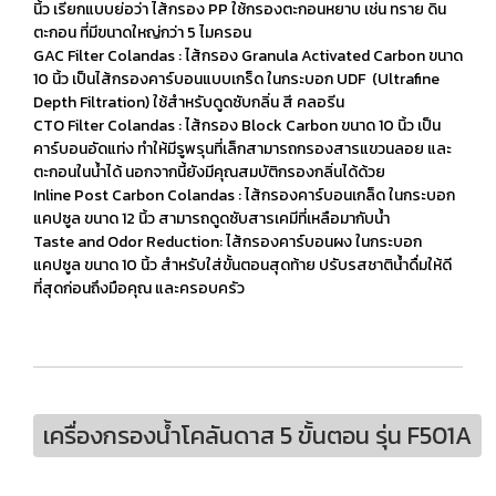
นิ้ว เรียกแบบย่อว่า ไส้กรอง PP ใช้กรองตะกอนหยาบ เช่น ทราย ดิน
ตะกอน ที่มีขนาดใหญ่กว่า 5 ไมครอน
GAC Filter Colandas : ไส้กรอง Granula Activated Carbon ขนาด
10 นิ้ว เป็นไส้กรองคาร์บอนแบบเกร็ด ในกระบอก UDF (Ultrafine
Depth Filtration) ใช้สำหรับดูดซับกลิ่น สี คลอรีน
CTO Filter Colandas : ไส้กรอง Block Carbon ขนาด 10 นิ้ว เป็น
คาร์บอนอัดแท่ง ทำให้มีรูพรุนที่เล็กสามารถกรองสารแขวนลอย และ
ตะกอนในน้ำได้ นอกจากนี้ยังมีคุณสมบัติกรองกลิ่นได้ด้วย
Inline Post Carbon Colandas : ไส้กรองคาร์บอนเกล็ด ในกระบอก
แคปซูล ขนาด 12 นิ้ว สามารถดูดซับสารเคมีที่เหลือมากับน้ำ
Taste and Odor Reduction: ไส้กรองคาร์บอนผง ในกระบอก
แคปซูล ขนาด 10 นิ้ว สำหรับใส่ขั้นตอนสุดท้าย ปรับรสชาติน้ำดื่มให้ดี
ที่สุดก่อนถึงมือคุณ และครอบครัว
เครื่องกรองน้ำโคลันดาส 5 ขั้นตอน รุ่น F501A