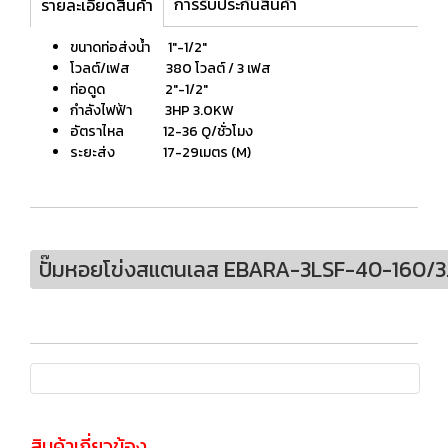
การรับประกันสินค้า
รายละเอียดสินค้า
ขนาดท่อส่งน้ำ 1"-1/2″
โวลต์/เฟส 380 โวลต์ / 3 เฟส
ท่อดูด 2″-1/2"
กำลังไฟฟ้า 3HP 3.0KW
อัตราไหล 12-36 Q/ชั่วโมง
ระยะส่ง 17-29เมตร (M)
ปั๊มหอยโข่งสแตนเลส EBARA-3LSF-40-160/
สินค้าเกี่ยวข้อง