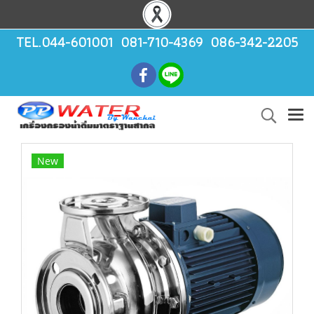
TEL.044-601001 081-710-4369 086-342-2205
New