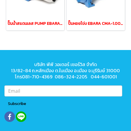
ปั๊มน้ำสแตนเลส PUMP EBARA JESXM-5 0.5HP 220v
ปั๊มหอยโข่ง EBARA CMA-1.00M 1.0HP 220V (2สาย)
บริษัท พีพี วอเตอร์ เซอร์วิส จำกัด
13/82-84 ถ.หลักเมือง ต.ในเมือง
อ.เมือง จ.บุรีรัมย์ 31000
โทร081-710-4369 086-324-2205 044-601001
Subscribe