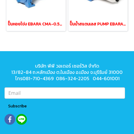
ปั๊มหอยโข่ง EBARA CMA-0.50M 0.5HP 220V (2สาย)
ปั๊มน้ำสแตนเลส PUMP EBARA JESXM-5 0.5HP 220v
บริษัท พีพี วอเตอร์ เซอร์วิส จำกัด
13/82-84 ถ.หลักเมือง ต.ในเมือง
อ.เมือง จ.บุรีรัมย์ 31000
โทร081-710-4369 086-324-2205 044-601001
Subscribe