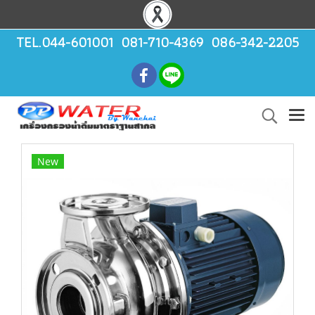
TEL.044-601001 081-710-4369 086-342-2205
New