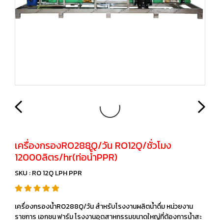
เครื่องกรองRO288Q/วัน RO12Q/ชั่วโมง
12000ลิตร/hr(ท่อน้้ำPPR)
SKU : RO 12Q LPH PPR
เครื่องกรองน้ำRO288Q/วัน สำหรับโรงงานผลิตน้ำดื่ม หน่วยงาน
ราชการ เอกชน ฟาร์ม โรงงานอุตสาหกรรมขนาดใหญ่ที่ต้องการน้ำสะ