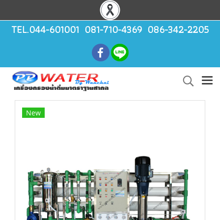
TEL.044-601001 081-710-4369 086-342-2205
New