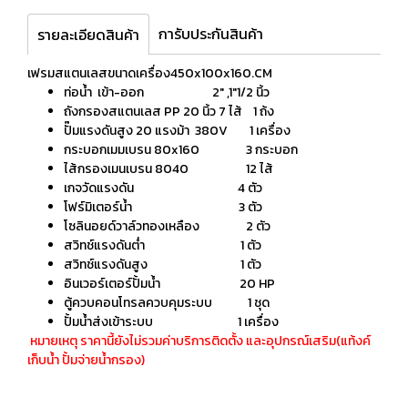
การับประกันสินค้า
รายละเอียดสินค้า
เฟรมสแตนเลสขนาดเครื่อง450x100x160.CM
ท่อน้ำ เข้า-ออก 2" ,1"1/2 นิ้ว
ถังกรองสแตนเลส PP 20 นิ้ว 7 ไส้ 1 ถ้ง
ปั๊มแรงดันสูง 20 แรงม้า 380V 1 เครื่อง
กระบอกเมมเบรน 80x160 3 กระบอก
ไส้กรองเมนเบรน 8040 12 ไส้
เกจวัดแรงดัน 4 ตัว
โฟร์มิเตอร์น้ำ 3 ตัว
โซลินอยด์วาล์วทองเหลือง 2 ตัว
สวิทช์แรงดันต่ำ 1 ตัว
สวิทช์แรงดันสูง 1 ตัว
อินเวอร์เตอร์ปั้มน้ำ 20 HP
ตู้ควบคอนโทรลควบคุมระบบ 1 ชุด
ปั้มน้ำส่งเข้าระบบ 1 เครื่อง
หมายเหตุ ราคานี้ยังไม่รวมค่าบริการติดตั้ง และอุปกรณ์เสริม(แท้งค์
เก็บน้ำ ปั้มจ่ายน้ำกรอง)