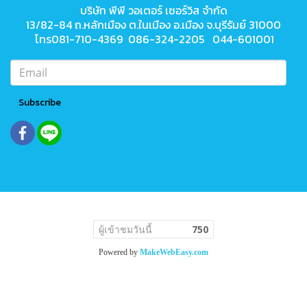
บริษัท พีพี วอเตอร์ เซอร์วิส จำกัด
13/82-84 ถ.หลักเมือง ต.ในเมือง
อ.เมือง จ.บุรีรัมย์ 31000
โทร081-710-4369 086-324-2205 044-601001
Subscribe
ผู้เข้าชมวันนี้
750
Powered by
MakeWebEasy.com